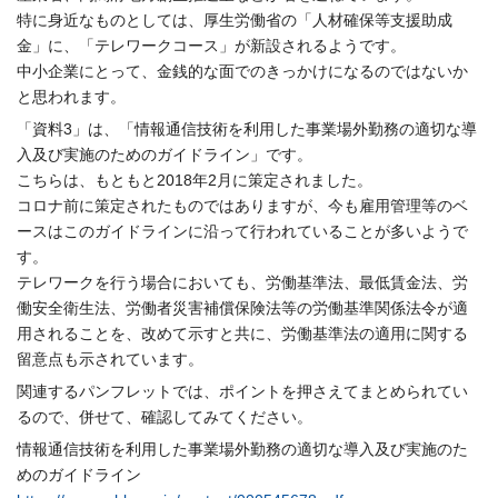
特に身近なものとしては、厚生労働省の「人材確
保
等支援助成
金」
に、「テレワークコース」が新設されるようです。
中小企業にとって、
金銭的な面でのきっかけになるのではないか
と思われます。
「資料3」は、「
情報通信技術を利用した事業場外勤務の適切な導
入及び実施のため
のガイドライン」です。
こちらは、もともと2018年2月に策定されました。
コロナ前に策定されたものではありますが、
今も雇用管理等のベ
ースはこのガイドラインに沿って行われている
ことが多いようで
す。
テレワークを行う場合においても、労働基準法、最低賃金法、
労
働安全衛生法、
労働者災害補償
保
険法等の労働基準関係法令が適
用されることを、
改めて示すと共に、
労働基準法の適用に関する
留意点も示されています。
関連するパンフレットでは、
ポイントを押さえてまとめられてい
るので、併せて、
確認してみてください。
情報通信技術を利用した事業場外勤務の適切な導入及び実施のた
め
のガイドライン