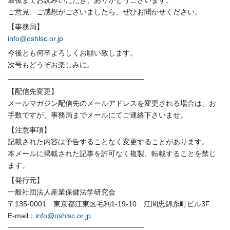
ご意見、ご感想がございましたら、ぜひお聞かせください。
【事務局】
info@oshlsc.or.jp
今後とも何卒よろしくお願い致します。
次号もどうぞお楽しみに。
━━━━━━━━━━━━━━━━━━━
【配信先変更】
メール
マガジン
配信先の
メール
アドレスを変更される場合は、
お
手数ですが、事務局まで
メール
にてご連絡下さいませ。
【注意事項】
記載された内容は予告することなく変更することがあります。
本
メール
に掲載された記事を許可なく複製、
転載することを禁じ
ます。
【発行元】
一般社団法人
産
業
保
健法学研究会
〒135-0001 東京都江東区毛利1-19-10 江間忠錦糸町ビル3F
E-
mail
：
info@oshlsc.or.jp
━━━━━━━━━━━━━━━━━━━