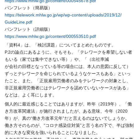
https://www.mhlw.go.jp/
content/000545678.pdf
パンフレット（簡易版）
https://telework.mhlw.go.jp/
wp/wp-content/uploads/2019/12/
GuideLine.pdf
パンフレット（詳細版）
https://www.mhlw.go.jp/
content/000553510.pdf
「資料4」は、「検討課題」についてまとめたものです。
P.2の論点にあるように、そもそも、「
テレワークを希望しない者
もいる（家では集中できない等）」や、
「（出社率減
が会社の目標となっている等の場合には、本人の意図に反して）
ずっとテレワークを命じられているようなケースもある」
といっ
たこと、また、「
正規雇用労働者のみをテレワークの対象とし、
非正規雇用労働者にはテレワークを認めていないケースがある」
などは、よく耳にします。
個人的に最近感じることではありますが、昨年（2019年）、「
働
き方改革関連法」が施行されましたが、ある意味、今年（
2020
年）が、真の“働き方改革元年”
だと言えるのはないでしょうか。
働き方そのものが、“コロナ感染症対策”と言う名の下で、
半ば強制
的に大きな変化を強いられることになりました。