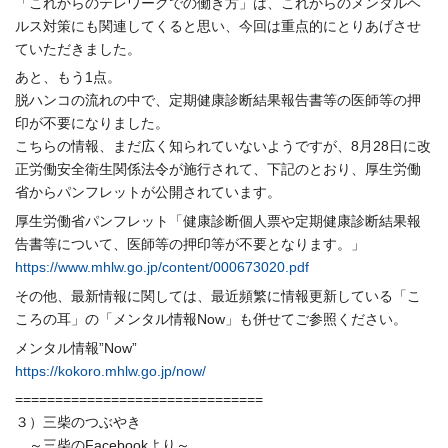
「これからのテレワークでの働き方」は、
これからのメンタルヘ
ルス対策にも関連してくると思い、
今回は重点的にとりあげさせ
ていただきました。
あと、もう1点。
脱ハンコの流れの中で、
定期健康診断結果報告書等の医師等の押
印が不要になりました。
こちらの情報、まだ広く知られていないようですが、
8月28日に改
正労働安全衛生関係法令が施行されて、
下記のとおり、厚生労働
省からパンフレットが公開されています。
厚生労働省パンフレット「
健康診断個人票や定期健康診断結果報
告書等について、
医師等の押印等が不要となります。」
https://www.mhlw.go.jp/
content/000673020.pdf
その他、最新情報に関しては、最近頻繁に情報更新している「
こ
ころの耳」の「メンタル情報Now」も併せてご参照ください。
メンタル情報”Now”
https://kokoro.mhlw.go.jp/now/
==============================
=
３）三柴のつぶやき
～三柴のFacebookより～