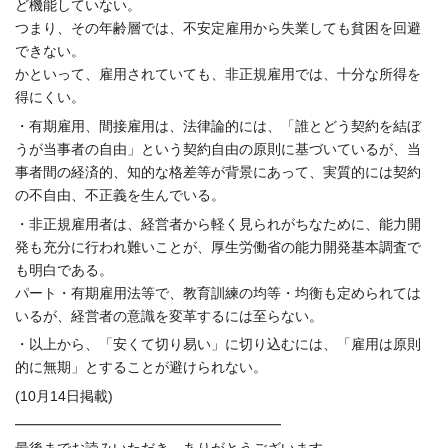
ど機能していない。
つまり、その年齢層では、
不安定雇用から失業しても貧困を回避
できない。
かといって、雇用されていても、非正規雇用では、
十分な所得を
得にくい。
・有期雇用、間接雇用は、法律論的には、「
誰とどう契約を結ぼ
うが当事者の自由」
という契約自由の原則に基づいているが、当
事者間の経済的、
知的な格差等が背景にあって、実質的には契約
の不自由、
不正義を生んでいる。
・非正規雇用者は、経営者から軽く見られがちなために、
能力開
発も充分に行われ難いことが、
厚生労働省の能力開発基本調査で
も明白である。
パート・有期雇用法等で、教育訓練の均等・
均衡も定められては
いるが、
経営者の意識を変革するには至らない。
・以上から、「安くて切り易い」に切り込むには、「
雇用は原則
的に無期」とすることが避けられない。
(10月14日掲載)
━━━━━━━━━━━━━━━━━━━
最後までお読みいただき、ありがとうございます。