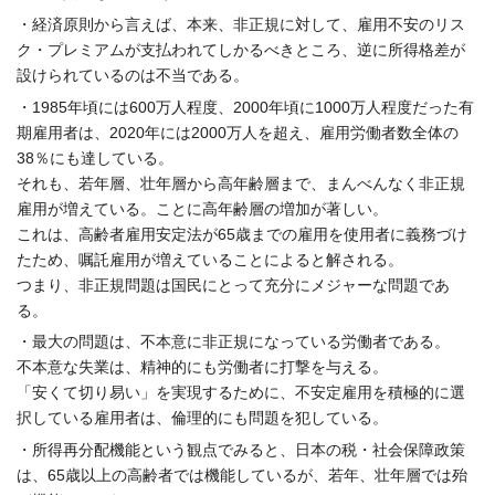
・経済原則から言えば、本来、非正規に対して、
雇用不安のリス
ク・プレミアムが支払われてしかるべきところ、
逆に所得格差が
設けられているのは不当である。
・1985年頃には600万人程度、
2000年頃に1000万人程度だった有
期雇用者は、
2020年には2000万人を超え、雇用労働者数全体の
38％
にも達している。
それも、若年層、壮年層から高年齢層まで、
まんべんなく非正規
雇用が増えている。
ことに高年齢層の増加が著しい。
これは、
高齢者雇用安定法が65歳までの雇用を使用者に義務づけ
たため、
嘱託雇用が増えていることによると解される。
つまり、非正規問題は国民にとって充分にメジャーな問題であ
る。
・最大の問題は、不本意に非正規になっている労働者である。
不本意な失業は、精神的にも労働者に打撃を与える。
「安くて切り易い」を実現するために、
不安定雇用を積極的に選
択している雇用者は、
倫理的にも問題を犯している。
・所得再分配機能という観点でみると、日本の税・
社会
保
障政策
は、65歳以上の高齢者では機能しているが、若年、
壮年層では殆