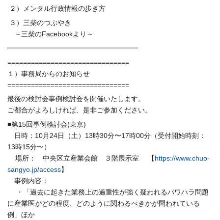
２）メンタル行政情報の歩き方
３）三柴のつぶやき
～三柴のFacebookより～
━━━━━━━━━━━━━━━━━━━
==============================
=
１）事務局からのお知らせ
==============================
=
最後の検討会事例検討会を開催いたします。
ご都合がよろしければ、是非ご参加ください。
■第15回事例検討会(東京)
日時：10月24日（土）13時30分〜17時00分（
受付開始時刻：
13時15分〜）
場所： 中央区立
産
業会館 ３階展示室 【
https://www.chuo-
sangyo.jp/
access
】
事例内容：
・「
過去に起きた業務上の過重性が強く疑われるパワハラ問題
に
産
業医
がどの程度、どのように関わるべきかが問われている
例」ほか