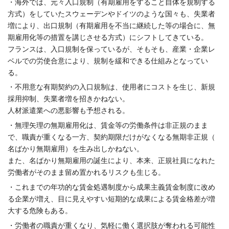
・海外では、元々入口規制（
有期雇用をすること自体を規制する
方式）
をしていたスウェーデンやドイツのような国々も、
失業者
増により、出口規制（
有期雇用を不当に継続した等の場合に、
無
期雇用化等の措置を講じさせる方式）にシフトしてきている。
フランスは、入口規制を
保
っているが、そもそも、
産
業・
企業レ
ベルでの労使合意により、
規制を緩和できる仕組みとなってい
る。
・不用意な有期契約の入口規制は、使用者にコストを生じ、
新規
採用抑制、失業者増を招きかねない。
人材派遣業への悪影響も予想される。
・無理矢理の無期雇用化は、賃金等の労働条件は非正規のまま
で、
職責が重くなる一方、契約期限だけがなくなる無期非正規（
名ばかり無期雇用）を生み出しかねない。
また、名ばかり無期雇用の誕生により、本来、
正規社員になれた
労働者がそのまま留め置かれるリスクも生じる。
・
これまでの年功的な賃金処遇制度から成果主義賃金制度に改め
る企
業が増え、
目に見えやすい短期的な成果による賃金格差が増
大する危険もある
。
・労働者の職責が重くなり、
気軽に働く選択肢が奪われる可能性