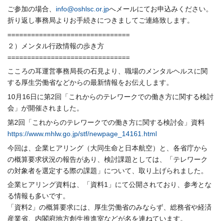
ご参加の場合、
info@oshlsc.or.jp
へ
メール
にて
お申込みください。
折り返し事務局よりお手続きにつきましてご連絡致します。
==============================
=
２）メンタル行政情報の歩き方
==============================
=
こころの耳運営事務局長の石見より、
職場のメンタルヘルスに関
する厚生労働省などからの最新情報をお
伝えします。
10月16日に第2回「
これからのテレワークでの働き方に関する検討
会」
が開催されました。
第2回「これからのテレワークでの働き方に関する検討会」資料
https://www.mhlw.go.jp/stf/
newpage_14161.html
今回は、企業ヒアリング（大同生命と日本航空）と、
各省庁から
の概算要求状況の報告があり、検討課題としては、「
テレワーク
の対象者を選定する際の課題」について、
取り上げられました。
企業ヒアリング資料は、「資料1」にて公開されており、
参考とな
る情報も多いです。
「資料2」の概算要求には、厚生労働省のみならず、
総務省や経済
産
業省、
内閣府地方創生推進室などが名を連ねています。