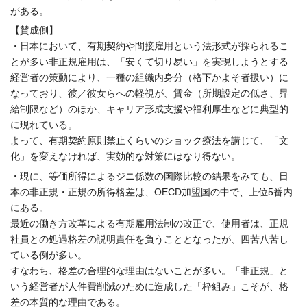
がある。
【賛成側】
・日本において、
有期契約や間接雇用という法形式が採られるこ
とが多い非正規雇用
は、「安くて切り易い」を実現しようとする
経営者の策動により、
一種の組織内身分（格下かよそ者扱い）に
なっており、彼／
彼女らへの軽視が、賃金（所期設定の低さ、昇
給制限など）
のほか、キャリア形成支援や福利厚生などに典型的
に現れている。
よって、有期契約原則禁止くらいのショック療法を講じて、「
文
化」を変えなければ、実効的な対策にはなり得ない。
・現に、等価所得によるジニ係数の国際比較の結果をみても、
日
本の非正規・正規の所得格差は、OECD加盟国の中で、
上位5番内
にある。
最近の働き方改革による有期雇用法制の改正で、使用者は、
正規
社員との処遇格差の説明責任を負うこととなったが、
四苦八苦し
ている例が多い。
すなわち、格差の合理的な理由はないことが多い。「非正規」
と
いう経営者が人件費削減のために造成した「枠組み」こそが、
格
差の本質的な理由である。