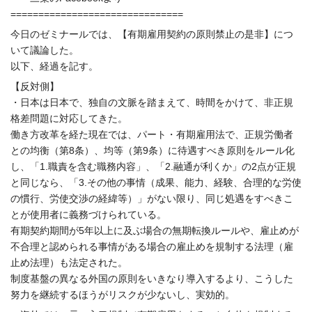
==============================
=
今日のゼミナールでは、【有期雇用契約の原則禁止の是非】
につ
いて議論した。
以下、経過を記す。
【反対側】
・日本は日本で、独自の文脈を踏まえて、時間をかけて、
非正規
格差問題に対応してきた。
働き方改革を経た現在では、パート・有期雇用法で、
正規労働者
との均衡（第8条）、均等（第9条）
に待遇すべき原則をルール化
し、「1.職責を含む職務内容」、「
2.融通が利くか」の2点が正規
と同じなら、「3.
その他の事情（成果、能力、経験、合理的な労使
の慣行、
労使交渉の経緯等）」がない限り、
同じ処遇をすべきこ
とが使用者に義務づけられている。
有期契約期間が5年以上に及ぶ場合の無期転換ルールや、
雇止めが
不合理と認められる事情がある場合の雇止めを規制する法
理（雇
止め法理）も法定された。
制度基盤の異なる外国の原則をいきなり導入するより、
こうした
努力を継続するほうがリスクが少ないし、実効的。