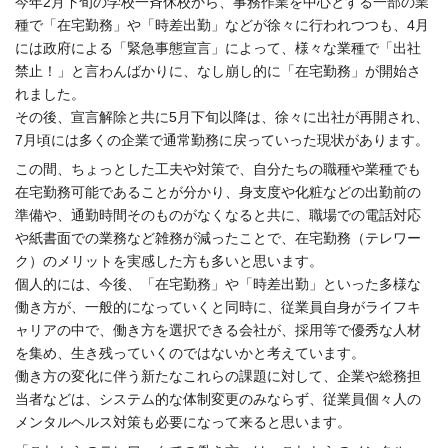
今年2月下旬の学校一斉休校から、
事務作業を中心とする一部の業
種で「在宅勤務」や「時差出勤」
などが徐々に行われつつも、4月
には政府による「緊急事態宣言」
によって、様々な業種で「出社
禁止！」と言わんばかりに、
なし崩し的に「在宅勤務」が開始さ
れました。
その後、宣言解除と共に5月下旬以降は、徐々に出社が再開され、
7月頃には多くの企業で通常勤務に戻っていった現状があります。
この間、ちょっとした工夫や対策で、
自分たちの職種や業種でも
在宅勤務可能であることが分かり、
身支度や化粧などの出勤前の
準備や、
通勤時間そのものがなくなると共に、
職場での電話対応
や紙書面での業務など雑務が減ったことで、
在宅勤務（テレワー
ク）
のメリットを実感した方も多いと思います。
個人的には、今後、「在宅勤務」や「時差出勤」
といった多様な
働き方が、一般的になっていくと同時に、
従業員自身がライフキ
ャリアの中で、働き方を選択できる会社が、
採用等で優秀な人材
を集め、
生き残っていくのではないかと考えています。
働き方の変化に伴う新たなこれらの課題に対して、
企業や総務担
当者などは、システム的な体制変更のみならず、
従業員個々人の
メンタルヘルス対策も必要になって来ると思います
。