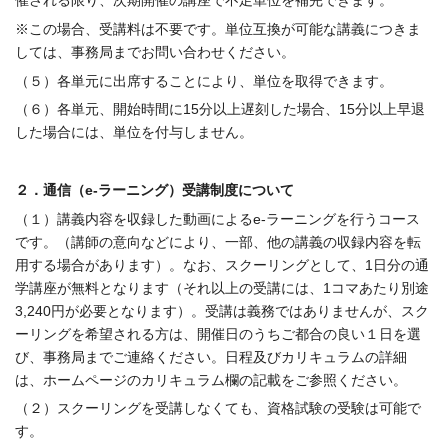
催される限り、次期開催の講座で不足単位を補完できます。
※この場合、受講料は不要です。単位互換が可能な講義につきま
しては、事務局までお問い合わせください。
（５）各単元に出席することにより、単位を取得できます。
（６）各単元、開始時間に15分以上遅刻した場合、15分以上早退
した場合には、単位を付与しません。
２．通信（e-ラーニング）受講制度について
（１）講義内容を収録した動画によるe-ラーニングを行うコース
です。（講師の意向などにより、一部、他の講義の収録内容を転
用する場合があります）。なお、スクーリングとして、1日分の通
学講座が無料となります（それ以上の受講には、1コマあたり別途
3,240円が必要となります）。受講は義務ではありませんが、スク
ーリングを希望される方は、開催日のうちご都合の良い１日を選
び、事務局までご連絡ください。日程及びカリキュラムの詳細
は、ホームページのカリキュラム欄の記載をご参照ください。
（２）スクーリングを受講しなくても、資格試験の受験は可能で
す。