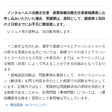
メンタルヘルス法務主任者・産業保健法務主任者資格講座にお
申し込みいただいた場合、受講票は、原則として、講座第１回目
の２日前までにお手元に郵送致します。
レジュメ等の資料は、当日配布致します。
＊ご多忙な方のため、通学で基礎コースとアドバンストコース
の双方を受講される方については、基礎コースの全てとアドバン
ストコースのうち２日分（８単元分）までは、e-ラーニングによ
る補習（自習）によって代えることができる仕組みとなっており
ます。
＊資格認定試験は、問題事例を素材として、そのソリューショ
ン（解決策）を問う内容を中心とした紙面での試験を中心として
います。記憶力ではなく、実践的な問題解決法の習得を目的とす
る制度であることから、応用問題（事例問題）については、（通
信機器等を除き）原則として参照物も可としています。
通信講座（e-ラーニング）