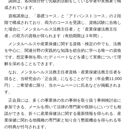
講師は、各関係分野で先駆的活動をしている学者や実務家で構
成されています。
資格講座は、「基礎コース」と「アドバンストコース」の２段
階で構成されており、両方のコースを受講し、資格試験に合格し
た場合に「メンタルヘルス法務主任者」と「産業保健法務主任
者」の双方の資格が得られます（有効期限は３年間）。
メンタルヘルスや産業保健に関する資格・検定の中でも、法務
を中心に、関連分野の実践的な知識を総合的に学べる唯一の資格
です。想定事例を用いたディベートなどを通じて実務について理
解を深めることもできます。
なお、メンタルヘルス法務主任者資格・産業保健法務主任者を
得ると、当研究会の「正会員」になることができ（年会費11,000
円）、ご希望者に限り、当ホームページに氏名などが掲載されま
す。
正会員には、多くの事業体の生の事例を取り扱う事例検討会に
参加できる、メールを用いて法律の専門家や医師らにいつでも相
談ができる、折々に産業保健法に関する最新情報を得られる、産
業保健に関わる他職種の専門家と知り合う懇親機会を得られる等
の特典が付与されます。