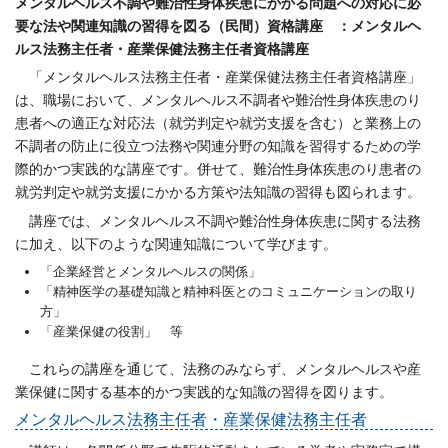
メンタルヘルス不調や難治性身体疾患にかかる問題への対応に必
要な法や関連知識の習得を図る（民間）資格講座 ：メンタルヘ
ルス法務主任者・産業保健法務主任者資格講座
「メンタルヘルス法務主任者・産業保健法務主任者資格講座」
は、職場において、メンタルヘルス不調者や難治性身体疾患のり
患者への適正な対応法（就労判定や就労支援を含む）と業務上の
不調者の防止に役立つ法務や関連分野の知識を習得するための学
際的かつ実践的な講座です。併せて、難治性身体疾患のり患者の
就労判定や就労支援にかかる方策や法知識の習得も図られます。
講座では、メンタルヘルス不調や難治性身体疾患に関する法務
に加え、以下のような関連知識について学びます。
「企業経営とメンタルヘルスの関係」
「精神医学の基礎知識と精神科医とのコミュニケーションの取り
方」
「産業保健の役割」 等
これらの講座を通じて、法務のみならず、メンタルヘルスや産
業保健に関する基本的かつ実践的な知識の習得を図ります。
メンタルヘルス法務主任者・産業保健法務主任者